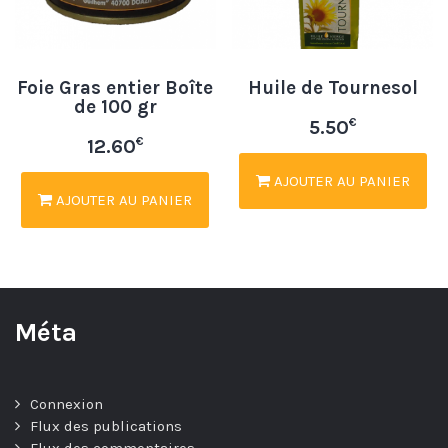
Foie Gras entier Boîte
Huile de Tournesol
de 100 gr
€
5.50
€
12.60
AJOUTER AU PANIER
AJOUTER AU PANIER
Méta
Connexion
Flux des publications
Flux des commentaires