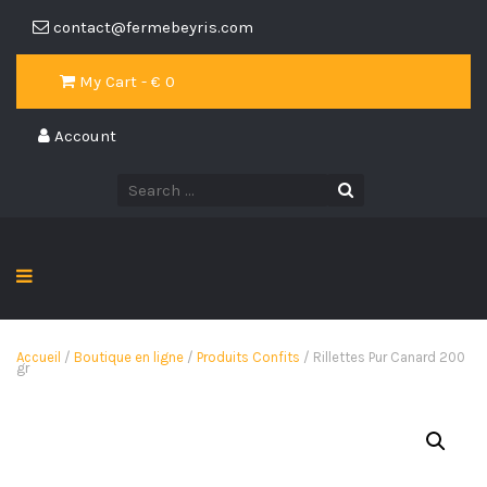
contact@fermebeyris.com
My Cart - €
0
Account
Accueil
/
Boutique en ligne
/
Produits Confits
/ Rillettes Pur Canard 200
gr