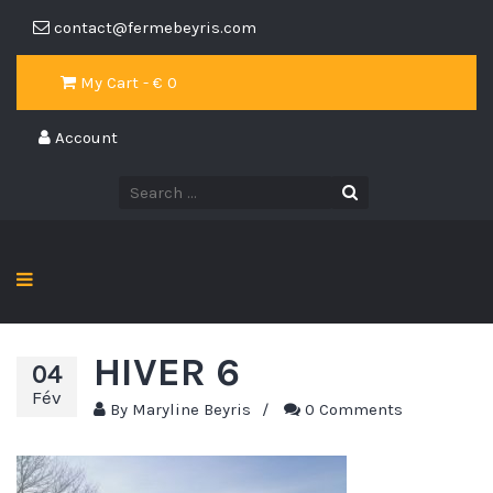
contact@fermebeyris.com
My Cart - €
0
Account
HIVER 6
04
Fév
By
Maryline Beyris
/
0 Comments