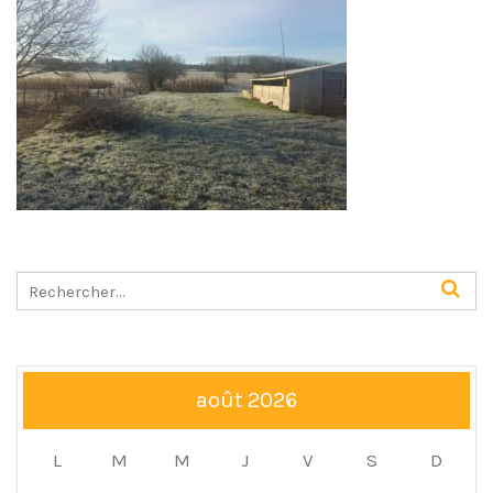
août 2026
L
M
M
J
V
S
D