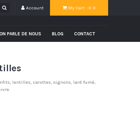
Account
My Cart - €
0
ON PARLE DE NOUS
BLOG
CONTACT
tilles
its, lentilles, carottes, oignons, lard fumé,
ivre.