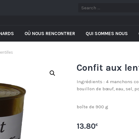
NARDS
OÙ NOUS RENCONTRER
QUI SOMMES NOUS
entilles
Confit aux len
Ingrédients : 4 manchons conf
bouillon de bœuf, eau, sel, po
boîte de 900 g
13.80
€