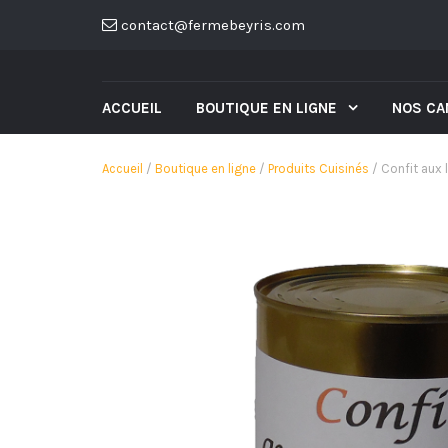
contact@fermebeyris.com
ACCUEIL
BOUTIQUE EN LIGNE
NOS CA
Accueil
/
Boutique en ligne
/
Produits Cuisinés
/ Confit aux l